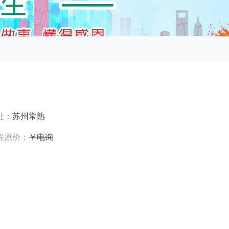
址：
苏州常熟
程原价：
￥电询