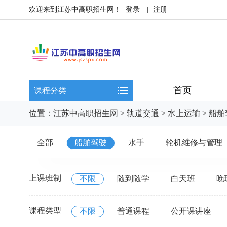
欢迎来到江苏中高职招生网！
登录
|
注册
首页
课程分类
位置：
江苏中高职招生网
>
轨道交通
>
水上运输
>
船舶
全部
船舶驾驶
水手
轮机维修与管理
上课班制
不限
随到随学
白天班
晚
课程类型
不限
普通课程
公开课讲座