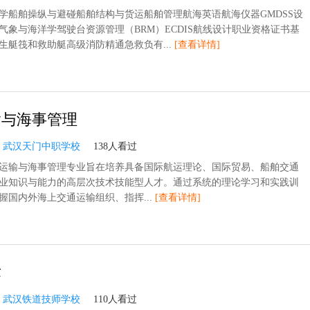
学船舶操纵与避碰船舶结构与货运船舶管理航海英语航海仪器GMDSS设
气象与海洋学驾驶台资源管理（BRM）ECDIS航线设计职业资格证书基
生艇筏和救助艇高级消防精通急救负有...
[查看详情]
输与海事管理
：
武汉天门中职学校
138人看过
运输与海事管理专业旨在培养具备国际航运理论、国际贸易、船舶交通
业知识与能力的高层次技术技能型人才。通过系统的理论学习和实践训
握国内外海上交通运输组织、指挥...
[查看详情]
术
：
武汉铁道技师学校
110人看过