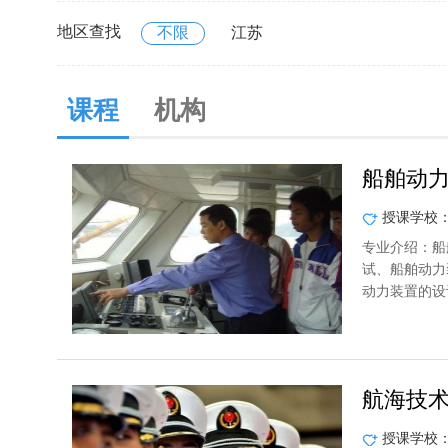
地区查找
不限
江苏
课程
机构
船舶动
授课学校
专业介绍：船
试、船舶动力
动力装置的设
航海技
授课学校