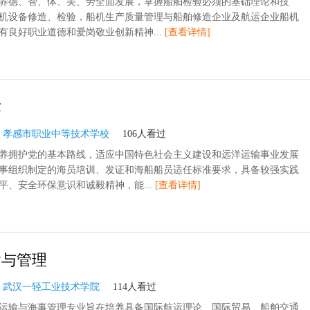
养德、智、体、美、劳全面发展，掌握船舶检验必须的基础理论和技
机设备修造、检验，船机生产质量管理与船舶修造企业及航运企业船机
有良好职业道德和爱岗敬业创新精神...
[查看详情]
术
：
孝感市职业中等技术学校
106人看过
养拥护党的基本路线，适应中国特色社会主义建设和远洋运输事业发展
事组织制定的海员培训、发证和海船船员适任标准要求，具备较强实践
平、安全环保意识和诚毅精神，能...
[查看详情]
输与管理
：
武汉一轻工业技术学院
114人看过
运输与海事管理专业旨在培养具备国际航运理论、国际贸易、船舶交通