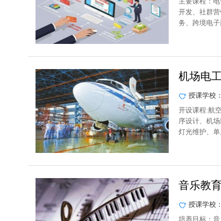
主要课程：电
开发、社群营
务、跨境电子
机场电
授课学校
开设课程:航
序设计、机场
灯光维护、单
音乐教
授课学校
培养目标：音