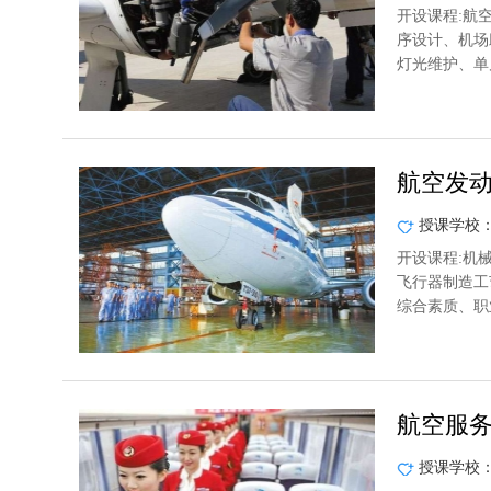
开设课程:航
序设计、机场
灯光维护、单
航空发
授课学校
开设课程:机
飞行器制造工
综合素质、职
航空服
授课学校