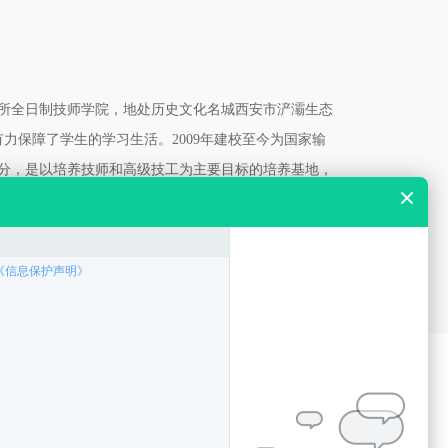
所全日制技师学院，地处历史文化名城西安市浐灞生态
力保障了学生的学习生活。2009年建校至今为国家输
分，是以培养技师和高级技工为主要目标的培养基地，
程和“三年五十万”新技师培养计划的重要承担者。学院
[2023-10-31]
灞桥区西安高新技师学院酒店管理与数字化运营专业介绍