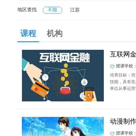
地区查找
不限
江苏
课程
机构
互联网
授课学校
培养目标：培
技能，具有良
单位从事运营
动漫制
授课学校